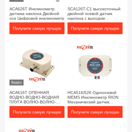
ACA626T Инклинометр
SCA126T-C1 высокоточный
датчика наклона Двойной
двойной осевой датчик
оси Цифровой инклинометр
наклона с выходом
CANopen
Получите самую лучшую
Получите самую лучшую
цену
цену
Видео
ACA616T ОПЕННАЯ
HCA516/526 Одноосевой
ВОДНО-ВОДНО-ВОДНАЯ
MEMS Инклинометр RION
ПЛУГА ВОЛНО-ВОЛНО-
Механический датчик
ПЛУГА ВОЛНО-ВОЛНО-
наклона
ВОЛНО-ВОЛНО-ВОЛНО
Получите самую лучшую
Получите самую лучшую
цену
цену