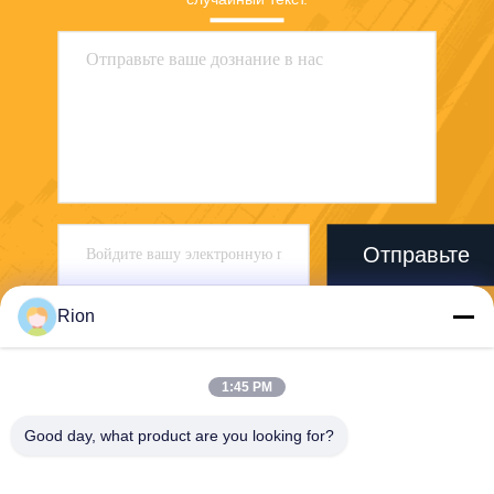
Отправьте
Rion
1:45 PM
Good day, what product are you looking for?
Shenzhen Rion Technology Co., Ltd.
Alice@rion-tech.net