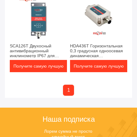
SCA126T Двухосный
HDA436T Горизонтальная
антивибрационный
0,3 градусная одноосевая
инклинометр IP67 для
динамическая
измерения наклона
наклонометровая CAN-
автобус
Получите самую лучшую
Получите самую лучшую
цену
цену
1
Наша подписка
Лорем сумма не просто 
случайный текст.