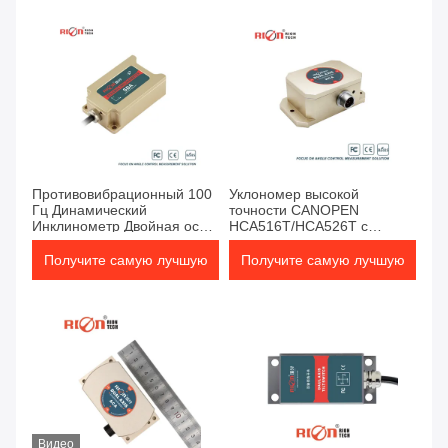
цену
цену
Противовибрационный 100
Уклономер высокой
Гц Динамический
точности CANOPEN
Инклинометр Двойная ось
HCA516T/HCA526T с
CANopen
хорошим смещением
температуры
Получите самую лучшую
Получите самую лучшую
цену
цену
Видео