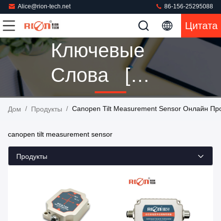
Alice@rion-tech.net
86-156-25295088
Цитата
Ключевые
Слова [
Canopen Tilt
/
/
Canopen Tilt Measurement Sensor Онлайн Пр
Дом
Продукты
Measurement
canopen tilt measurement sensor
Sensor ]
Продукты
Спичка 12
Продукты