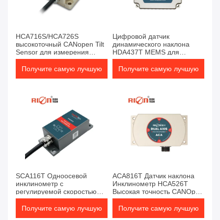
HCA716S/HCA726S
Цифровой датчик
высокоточный CANopen Tilt
динамического наклона
Sensor для измерения
HDA437T MEMS для
промышленных
измерения наклона в
наклонностей
движении или вибрации
Получите самую лучшую
Получите самую лучшую
цену
цену
SCA116T Одноосевой
ACA816T Датчик наклона
инклинометр с
Инклинометр HCA526T
регулируемой скоростью
Высокая точность CANOpen
выхода / датчиком
Angle Meter
обнаружения наклона
Получите самую лучшую
Получите самую лучшую