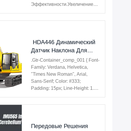
Эффективности.увеличение
Рисков Опрокидывания И
Уменьшение
ГрузоподъемностиДля
Решения Этой Задачи Один Из
Производителей Кранов
HDA446 Динамический
ИнтегрировалДатчик Наклона
Датчик Наклона Для
MEMS LCA318T/LCA328Tв Их
Мониторинга Положения
.gtr-Container_comp_001 { Font-
Автоматическ...
Экскаватора
Family: Verdana, Helvetica,
"Times New Roman", Arial,
Sans-Serif; Color: #333;
Padding: 15px; Line-Height: 1.6;
Box-Sizing: Border-Box; Max-
Width: 100%; } .gtr-
Container_comp_001 P { Font-
Size: 14px; Margin-Bottom: 1em;
Text-Align: Left !important; Word-
Передовые Решения
Wrap: Break...