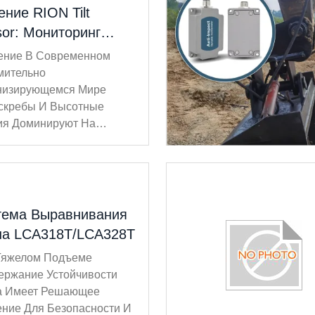
ние RION Tilt
or: Мониторинг
опасности
ение В Современном
окогорных Зданий С
мительно
ным Измерением
низирующемся Мире
скребы И Высотные
лона
ия Доминируют На
ских Горизонтах По
 Миру. Поскольку
тектурные Амбиции
имают Конструкции Все
 И Выше, Риски,
тема Выравнивания
анные С Экстремальной
на LCA318T/LCA328T
той, Становятся
Тяжелом Подъеме
зможно Игнорировать.
ержание Устойчивости
яя Мудрос...
а Имеет Решающее
ение Для Безопасности И