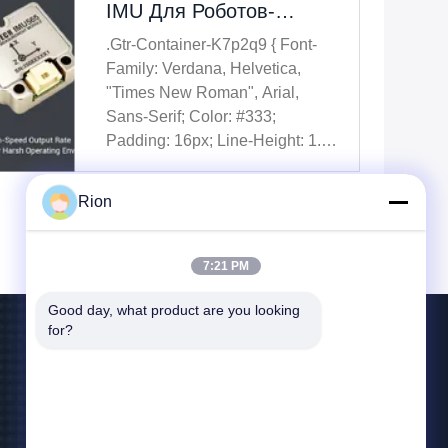
IMU Для Роботов-
Гуманоидов И
.gtr-Container-K7p2q9 { Font-
Интеллектуальное
Family: Verdana, Helvetica,
Управление Движением
"Times New Roman", Arial,
Sans-Serif; Color: #333;
Padding: 16px; Line-Height: 1.6;
Box-Sizing: Border-Box;
Overflow-Wrap: Break-Word;
Rion
Word-Wrap: Break-Word; } .gtr-
Container-K7p2q9__main-Title {
Font-Size: 18px; Font-Weight:
7:21 PM
Bold; Color: ...
Good day, what product are you looking 
for?
Свяжитесь Мы
Alice@rion-tech.net
86-156-25295088