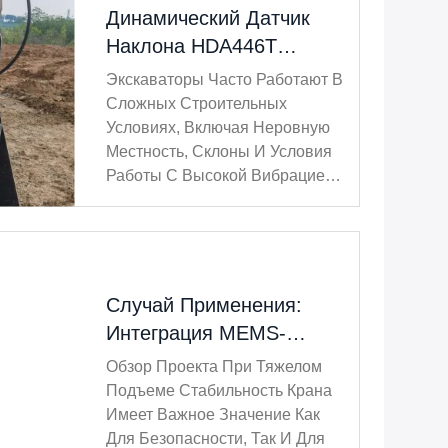
Динамический Датчик
Наклона HDA446T
Повышает
Экскаваторы Часто Работают В
Производительность
Сложных Строительных
Мониторинга Положения
Условиях, Включая Неровную
Местность, Склоны И Условия
Экскаватора
Работы С Высокой Вибрацией.
Во Время Работы
Традиционные Статические
Датчики Наклона Могут Давать
Погрешности Измерения Из-За
Движения Машины, Вибрации
Случай Применения:
И Изменений Ускорения. Для
Интеграция MEMS-
Решения Этих Зад...
Датчика Наклона
Обзор Проекта При Тяжелом
LCA318T/LCA328T Для
Подъеме Стабильность Крана
Систем Точного
Имеет Важное Значение Как
Для Безопасности, Так И Для
Выравнивания Кранов