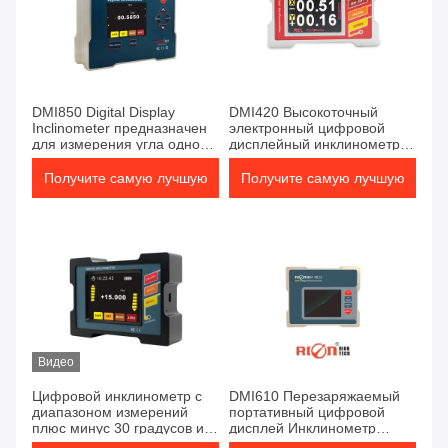
DMI850 Digital Display
DMI420 Высокоточный
Inclinometer предназначен
электронный цифровой
для измерения угла одной
дисплейный инклинометр
оси с использованием
уровня с двухъядерным
технологии срезки
измерительным
Получите самую лучшую
Получите самую лучшую
кварцевого маятника и
устройством для точного
цифровой электроники
контроля промышленного
цену
цену
угла и долгосрочной
стабильности
Видео
Цифровой инклинометр с
DMI610 Перезаряжаемый
диапазоном измерений
портативный цифровой
плюс минус 30 градусов и
дисплей Инклинометр
быстрой реакцией для
высокоточный датчик