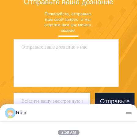
Отправьте ваше дознание
Пожалуйста, отправьте 
нам свой запрос, и мы 
ответим вам как можно 
скорее.
Отправьте
Rion
2:59 AM