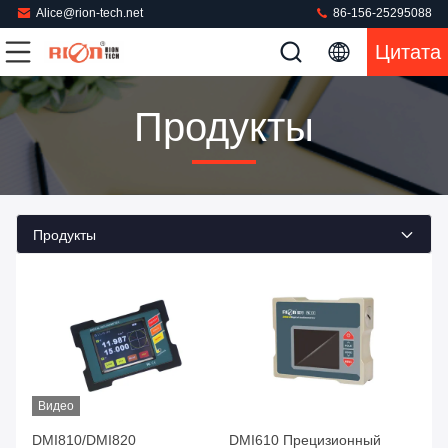
Alice@rion-tech.net
86-156-25295088
Цитата
Продукты
Продукты
Видео
DMI810/DMI820
DMI610 Прецизионный