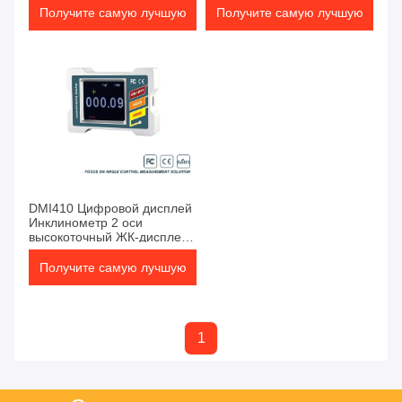
промышленной точности
наклона датчик наклона
Получите самую лучшую
Получите самую лучшую
цену
цену
DMI410 Цифровой дисплей
Инклинометр 2 оси
высокоточный ЖК-дисплей
с зарядной магнитной
адсорбцией
Получите самую лучшую
цену
1