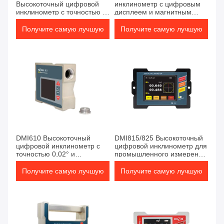
Высокоточный цифровой
инклинометр с цифровым
инклинометр с точностью <
дисплеем и магнитным
0,005° и 64 цвета ночного
основанием,
видения для измерения
предназначенный для
Получите самую лучшую
Получите самую лучшую
углов двойной оси
точного измерения углов и
уклонов в инженерных
цену
цену
проектах
DMI610 Высокоточный
DMI815/825 Высокоточный
цифровой инклинометр с
цифровой инклинометр для
точностью 0,02° и
промышленного измерения
магнитным основанием для
угла
измерения диапазона ±90°
Получите самую лучшую
Получите самую лучшую
цену
цену