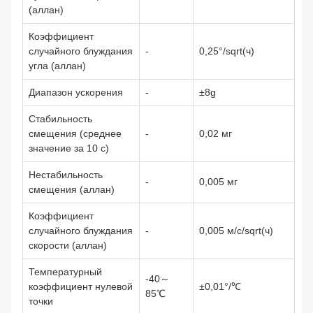
(аллан)
Коэффициент
случайного блуждания
-
0,25°/sqrt(ч)
угла (аллан)
Диапазон ускорения
-
±8g
Стабильность
смещения (среднее
-
0,02 мг
значение за 10 с)
Нестабильность
-
0,005 мг
смещения (аллан)
Коэффициент
случайного блуждания
-
0,005 м/с/sqrt(ч)
скорости (аллан)
Температурный
-40～
коэффициент нулевой
±0,01°/℃
85℃
точки