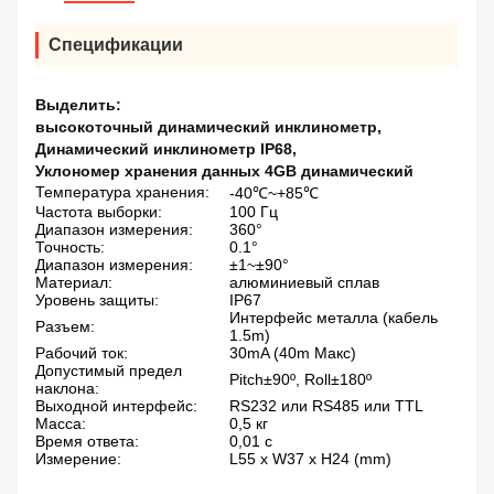
Спецификации
Выделить:
высокоточный динамический инклинометр
,
Динамический инклинометр IP68
,
Уклономер хранения данных 4GB динамический
Температура хранения:
-40℃~+85℃
Частота выборки:
100 Гц
Диапазон измерения:
360°
Точность:
0.1°
Диапазон измерения:
±1~±90°
Материал:
алюминиевый сплав
Уровень защиты:
IP67
Интерфейс металла (кабель
Разъем:
1.5m)
Рабочий ток:
30mA (40m Макс)
Допустимый предел
Pitch±90º, Roll±180º
наклона:
Выходной интерфейс:
RS232 или RS485 или TTL
Масса:
0,5 кг
Время ответа:
0,01 с
Измерение:
L55 x W37 x H24 (mm)