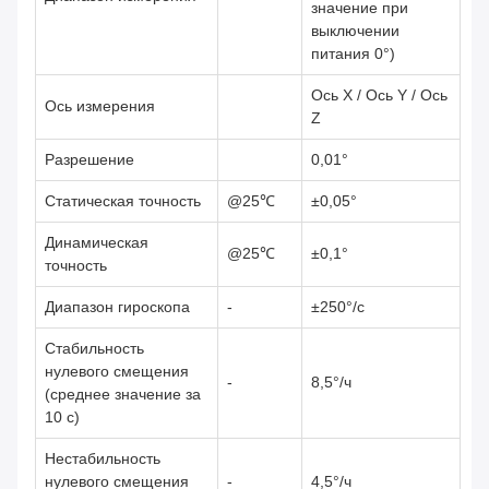
значение при
выключении
питания 0°)
Ось X / Ось Y / Ось
Ось измерения
Z
Разрешение
0,01°
Статическая точность
@25℃
±0,05°
Динамическая
@25℃
±0,1°
точность
Диапазон гироскопа
-
±250°/с
Стабильность
нулевого смещения
-
8,5°/ч
(среднее значение за
10 с)
Нестабильность
нулевого смещения
-
4,5°/ч