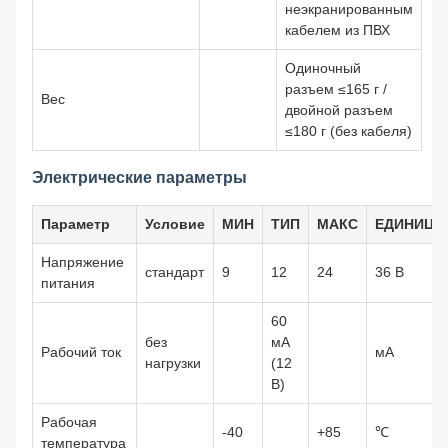
неэкранированным
кабелем из ПВХ
Одиночный
разъем ≤165 г /
Вес
двойной разъем
≤180 г (без кабеля)
Электрические параметры
Параметр
Условие
МИН
ТИП
МАКС
ЕДИНИЦА
Напряжение
стандарт
9
12
24
36 В
питания
60
без
мА
Рабочий ток
мА
нагрузки
(12
В)
Рабочая
-40
+85
℃
температура