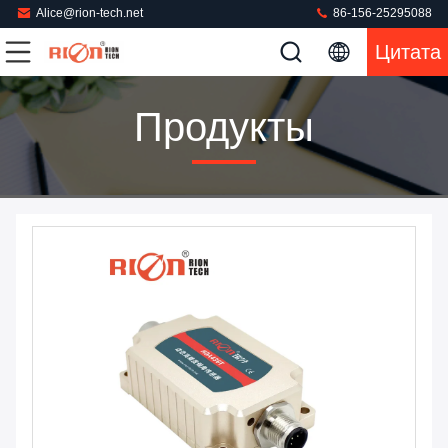
Alice@rion-tech.net
86-156-25295088
Цитата
Продукты