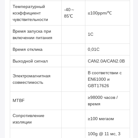
Температурный
-40～
коэффициент
≤100ppm/℃
85℃
чувствительности
Время запуска при
1С
включении питания
Время отклика
0,01С
Выходной сигнал
CAN2.0A/CAN2.0B
В соответствии с
Электромагнитная
EN61000 и
совместимость
GBT17626
≥98000 часов /
MTBF
время
Сопротивление
≥100 мегаом
изоляции
100g @ 11 мс, 3