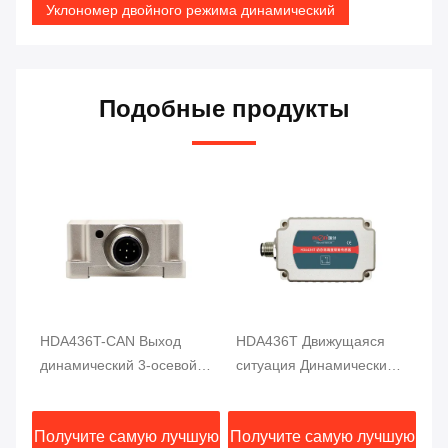
Уклономер двойного режима динамический
Подобные продукты
HDA436T-CAN Выход
HDA436T Движущаяся
H
динамический 3-осевой
ситуация Динамический
Ан
датчик наклона Движения
инклинометр Угловое
да
MEMS датчик угла
измерение 3 оси Высокая
Dy
шую
Получите самую лучшую
Получите самую лучшую
По
точность