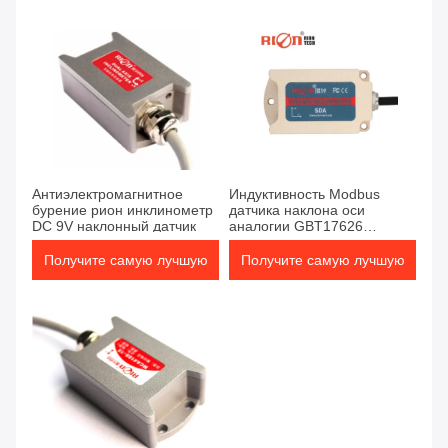
цену
цену
Антиэлектромагнитное
Индуктивность Modbus
бурение рион инклинометр
датчика наклона оси
DC 9V наклонный датчик
аналогии GBT17626
магнитная одиночная
Получите самую лучшую
Получите самую лучшую
цену
цену