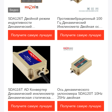
Видео
SDA126T Двойной режим
Противовибрационный 100
индуктивности
Гц Динамический
Динамический
Инклинометр Двойная ось
наклонометрMEMS Сенсор
CANopen
уровня AGV Автомобиль
Получите самую лучшую
Получите самую лучшую
цену
цену
SDA116T AD Конвертер
Ось динамического
Динамический инклинометр
уклономера SDA120T 10Hz
Динамическая статическая
25Hz двойная
температура Modbus
Получите самую лучшую
Получите самую лучшую