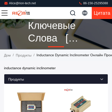
Alice@rion-tech.net
86-156-25295088
Цитата
Ключевые
Слова [
Inductance
/
/
Inductance Dynamic Inclinometer Онлайн Про
Дом
Продукты
Dynamic
inductance dynamic inclinometer
Inclinometer
Продукты
] Спичка 7
Продукты