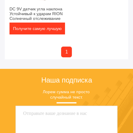
DC 9V датчик угла наклона
Устойчивый к ударам RION
Солнечный отслеживание
Получите самую лучшую
цену
1
Наша подписка
Лорем сумма не просто 
случайный текст.