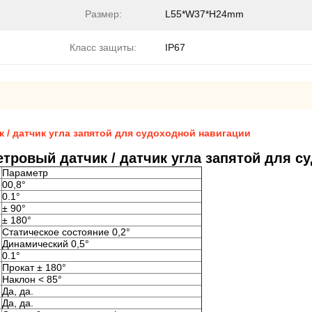
Размер:
L55*W37*H24mm
Класс защиты:
IP67
/ датчик угла запятой для судоходной навигации
тровый датчик / датчик угла запятой для с
Параметр
00,8°
0.1°
± 90°
± 180°
Статическое состояние 0,2°
Динамический 0,5°
0.1°
Прокат ± 180°
Наклон < 85°
Да, да.
Да, да.