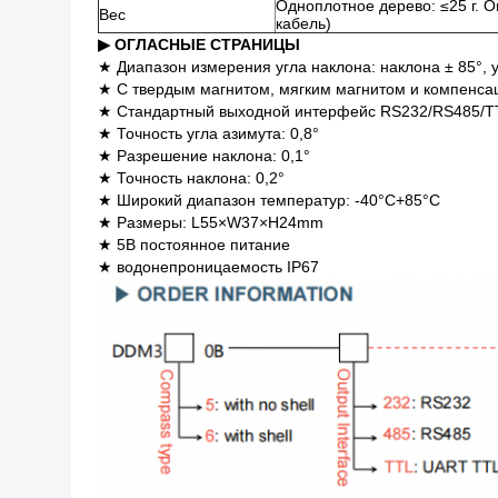
Одноплотное дерево: ≤25 г. О
Вес
кабель)
▶ ОГЛАСНЫЕ СТРАНИЦЫ
★ Диапазон измерения угла наклона: наклона ± 85°, у
★ С твердым магнитом, мягким магнитом и компенса
★ Стандартный выходной интерфейс RS232/RS485/T
★ Точность угла азимута: 0,8°
★ Разрешение наклона: 0,1°
★ Точность наклона: 0,2°
★ Широкий диапазон температур: -40°C+85°C
★ Размеры: L55×W37×H24mm
★ 5В постоянное питание
★ водонепроницаемость IP67