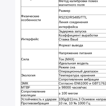
Метод калибровки помех
магнитного поля
Размер
Физические
RS232/RS485/TTL
особенности
Линия соединения
интерфейса
Задержка запуска
Коэффициент выработки
Интерфейс
Ставка Baud
Формат вывода
Напряжение питания
Сила
Ток (MAX)
Идеальная модель
Режим сна
Операционный диапазон
Экология
Температура хранения
Сопротивление вибрации
ЭМК
Согласно EN61000 и GBT176
MTBF
≥ 98000 часов/час
Сопротивление
≥ 100 мегом
изоляции
Устойчивость к ударам
100g@11ms,3 Осиевое направ
Противовибрация
10 гм, 10 ‰ 1000 Гц