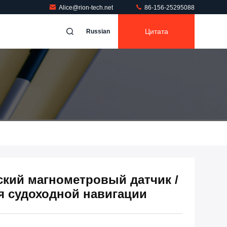
Alice@rion-tech.net
86-156-25295088
Цитата
Russian
ский магнометровый датчик /
ля судоходной навигации