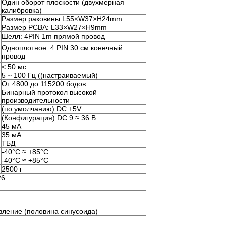
Один оборот плоскости (двухмерная
калибровка)
Размер раковины:L55×W37×H24mm
Размер PCBA: L33×W27×H9mm
Шелл: 4PIN 1m прямой провод
Одноплотное: 4 PIN 30 см конечный
провод
< 50 мс
5 ~ 100 Гц ((настраиваемый)
От 4800 до 115200 бодов
Бинарный протокол высокой
производительности
(по умолчанию) DC +5V
(Конфигурация) DC 9 ≈ 36 В
45 мА
35 мА
ТБД
-40°C ≈ +85°C
-40°C ≈ +85°C
2500 г
26
ление (половина синусоида)