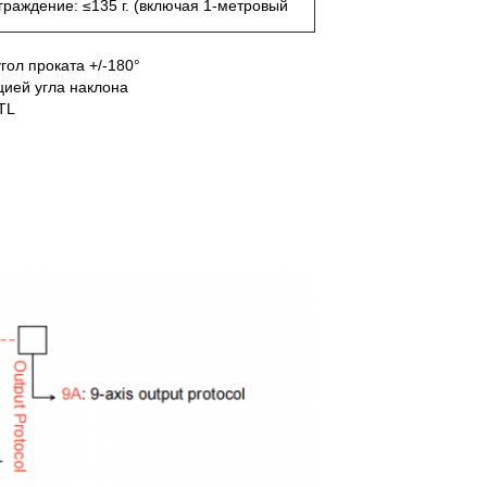
граждение: ≤135 г. (включая 1-метровый
гол проката +/-180°
цией угла наклона
TL