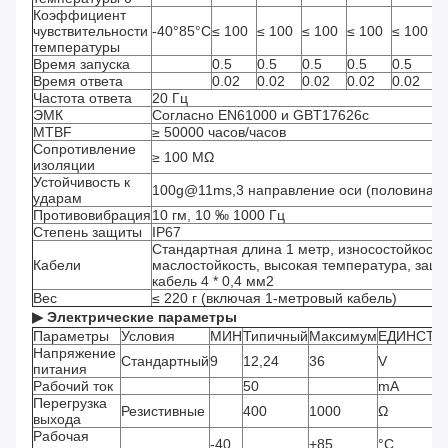
Коэффициент
чувствительности
-40°85°C
≤ 100
≤ 100
≤ 100
≤ 100
≤ 100
p
температуры
Время запуска
0.5
0.5
0.5
0.5
0.5
S
Время ответа
0.02
0.02
0.02
0.02
0.02
с
Частота ответа
20 Гц
ЭМК
Согласно EN61000 и GBT17626c
MTBF
≥ 50000 часов/часов
Сопротивление
≥ 100 МΩ
изоляции
Устойчивость к
100g@11ms,3 направление оси (половина с
ударам
Противовибрация
10 гм, 10 ‰ 1000 Гц
Степень защиты
IP67
Стандартная длина 1 метр, износостойкость
Кабели
маслостойкость, высокая температура, за
кабель 4 * 0,4 мм2
Вес
≤ 220 г (включая 1-метровый кабель)
▶ Электрические параметры
Параметры
Условия
МИН
Типичный
Максимум
ЕДИНСТВ
Напряжение
Стандартный
9
12,24
36
V
питания
Рабочий ток
50
mA
Перегрузка
Резистивные
400
1000
Ω
выхода
Рабочая
-40
+85
°C