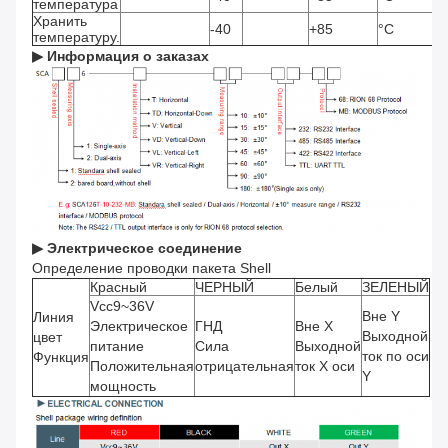
температура
Хранить
-40
+85
°C
температуру.
▶ Информация о заказах
▶ Электрическое соединение
Определение проводки пакета Shell
Красный
ЧЕРНЫЙ
Белый
ЗЕЛЕНЫЙ
Vcc9~36V
Вне Y
Линия
Электрическое
ГНД
Вне X
Выходной
цвет
питание
Сила
Выходной
ток по оси
Функция
Положительная
отрицательная
ток X оси
Y
мощность