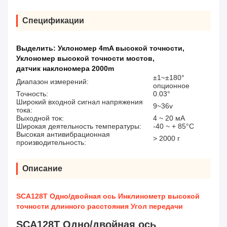
Спецификации
Выделить:
Уклономер 4mA высокой точности
,
Уклономер высокой точности мостов
,
датчик наклономера 2000m
±1~±180°
Диапазон измерений:
опционное
Точность:
0.03°
Широкий входной сигнал напряжения
9~36v
тока:
Выходной ток:
4 ~ 20 мА
Широкая деятельность температуры:
-40 ~ + 85°C
Высокая антивибрационная
> 2000 г
производительность:
Описание
SCA128T Одно/двойная ось Инклинометр высокой
точности длинного расстояния Угол передачи
SCA128T Одно/двойная ось