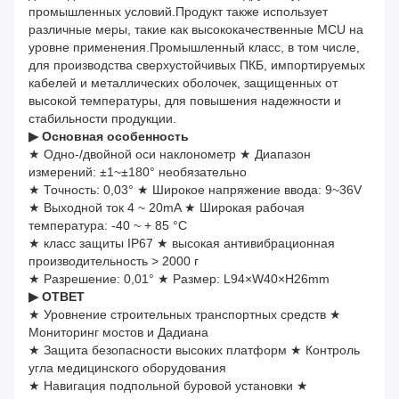
промышленных условий.Продукт также использует
различные меры, такие как высококачественные MCU на
уровне применения.Промышленный класс, в том числе,
для производства сверхустойчивых ПКБ, импортируемых
кабелей и металлических оболочек, защищенных от
высокой температуры, для повышения надежности и
стабильности продукции.
▶ Основная особенность
★ Одно-/двойной оси наклонометр ★ Диапазон
измерений: ±1~±180° необязательно
★ Точность: 0,03° ★ Широкое напряжение ввода: 9~36V
★ Выходной ток 4 ~ 20mA ★ Широкая рабочая
температура: -40 ~ + 85 °C
★ класс защиты IP67 ★ высокая антивибрационная
производительность > 2000 г
★ Разрешение: 0,01° ★ Размер: L94×W40×H26mm
▶ ОТВЕТ
★ Уровнение строительных транспортных средств ★
Мониторинг мостов и Дадиана
★ Защита безопасности высоких платформ ★ Контроль
угла медицинского оборудования
★ Навигация подпольной буровой установки ★