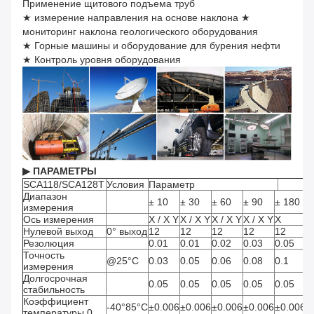
Применение щитового подъема труб
★ измерение направления на основе наклона ★
мониторинг наклона геологического оборудования
★ Горные машины и оборудование для бурения нефти
★ Контроль уровня оборудования
▶ ПАРАМЕТРЫ
SCA118/SCA128T
Условия
Параметр
Е
Диапазон
± 10
± 30
± 60
± 90
± 180
°
измерения
Ось измерения
X / X Y
X / X Y
X / X Y
X / X Y
X
О
Нулевой выход
0° выход
12
12
12
12
12
m
Резолюция
0.01
0.01
0.02
0.03
0.05
°
Точность
@25°C
0.03
0.05
0.06
0.08
0.1
°
измерения
Долгосрочная
0.05
0.05
0.05
0.05
0.05
°
стабильность
Коэффициент
-40°85°C
±0.006
±0.006
±0.006
±0.006
±0.006
°
температуры 0