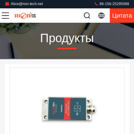
Alice@rion-tech.net
86-156-25295088
Цитата
Продукты