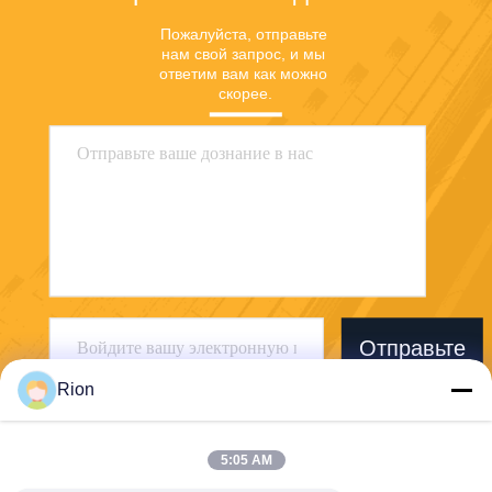
Пожалуйста, отправьте 
нам свой запрос, и мы 
ответим вам как можно 
скорее.
Отправьте
Rion
5:05 AM