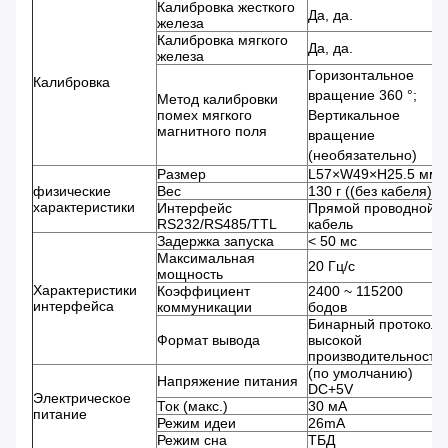
Калибровка жесткого
Да, да.
железа
Калибровка мягкого
Да, да.
железа
Горизонтальное
Калибровка
вращение 360 °;
Метод калибровки
помех мягкого
Вертикальное
магнитного поля
вращение
(необязательно)
Размер
L57×W49×H25.5 мм
физические
Вес
130 г ((без кабеля)
характеристики
Интерфейс
Прямой проводной
RS232/RS485/TTL
кабель
Задержка запуска
< 50 мс
Максимальная
20 Гц/с
мощность
Характеристики
Коэффициент
2400 ~ 115200
интерфейса
коммуникации
бодов
Бинарный протокол
Формат вывода
высокой
производительности
(по умолчанию)
Напряжение питания
DC+5V
Электрическое
Ток (макс.)
30 мА
питание
Режим идеи
26mA
Режим сна
ТБД