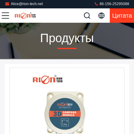
Alice@rion-tech.net
86-156-25295088
Цитата
Продукты