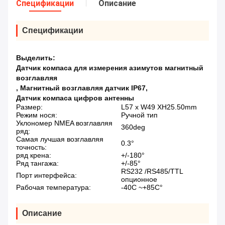
Спецификации
Описание
Спецификации
Выделить:
Датчик компаса для измерения азимутов магнитный
возглавляя
,
Магнитный возглавляя датчик IP67
,
Датчик компаса цифров антенны
Размер:
L57 x W49 XH25.50mm
Режим нося:
Ручной тип
Уклономер NMEA возглавляя
360deg
ряд:
Самая лучшая возглавляя
0.3°
точность:
ряд крена:
+/-180°
Ряд тангажа:
+/-85°
RS232 /RS485/TTL
Порт интерфейса:
опционное
Рабочая температура:
-40C ~+85C°
Описание