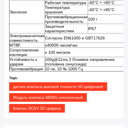
Рабочая температура
-40°C ≈ +85°C
Температура
-40°C ≈ +85°C
Экология
хранения
Противовибрационная
100 г
производительность
Защитные
IP67
характеристики
Электромагнитная
Согласно EN61000 и GBT17626
совместимость
MTBF
≥40000 часов/час
Сопротивление
≥ 100 мегаом
изоляции
Устойчивость к
100g@11ms,3 Осиевое направление
ударам
(половина синусоида)
Противовибрация
10 гм, 10 ‰ 1000 Гц
Tags:
датчик компаса высокой точности 3D цифровой
Модуль компаса MEMS электронный
Компас DC5V 3D цифров