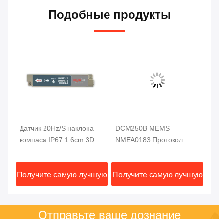
Подобные продукты
а
Датчик 20Hz/S наклона
DCM250B MEMS
Те
компаса IP67 1.6cm 3D
NMEA0183 Протокол
M
MCU
цифров вывел наружу
Электронный компас
се
ный
тариф для подводного
Модуль MCU 3-ося
ц
шую
Получите самую лучшую
Получите самую лучшую
По
робота
Высокая надежность
цену
цену
Отправьте ваше дознание