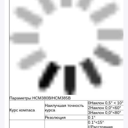
Параметры HCM380B/HCM385B
0Наклон 0,5° < 10°
Наилучшая точность
2Наклон 0,0°<60°
Курс компаса
курса
3Наклон 0,0°<80°
Резолюция
0.1°
0.1°<15°
((Расстояние