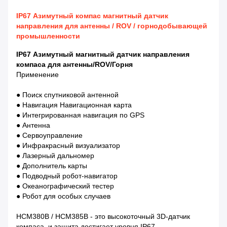
IP67 Азимутный компас магнитный датчик
направления для антенны / ROV / горнодобывающей
промышленности
IP67 Азимутный магнитный датчик направления
компаса для антенны/ROV
/Горня
Применение
● Поиск спутниковой антенной
● Навигация Навигационная карта
● Интегрированная навигация по GPS
● Антенна
● Сервоуправление
● Инфракрасный визуализатор
● Лазерный дальномер
● Дополнитель карты
● Подводный робот-навигатор
● Океанографический тестер
● Робот для особых случаев
HCM380B / HCM385B - это высокоточный 3D-датчик
компаса, и защита достигает уровня IP67.