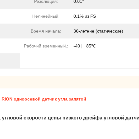
Резолюция:
0.01°
Нелинейный:
0,1% из FS
Время начала:
30-летние (статические)
Рабочий временный.:
-40 | +85℃
 RION одноосевой датчик угла запятой
к угловой скорости цены низкого дрейфа угловой датч