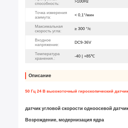
>100Hz
способность:
Точка измерения
< 0,1°/мин
азимута:
Максимальная
≥ 300 °/с
скорость угла:
Входное
DC9-36V
напряжение:
Температура
-40 | +85℃
хранения.:
Описание
50 Гц 24 В высокоточный гироскопический датчик
датчик угловой скорости одноосевой датчи
Возрождение, модернизация ядра