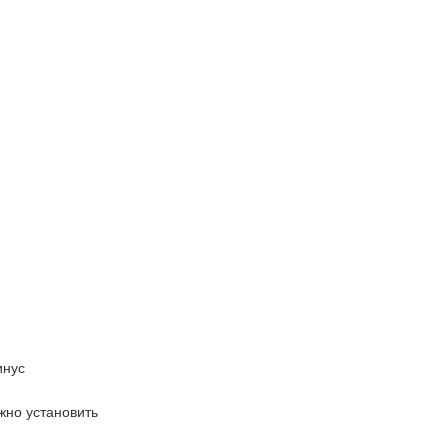
инус
жно установить