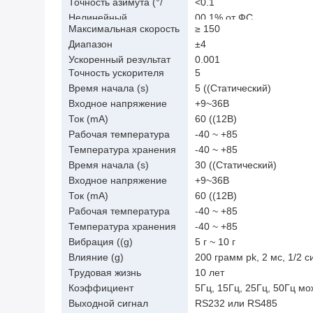
Точность азимута (°/
<0.1
мин)
Нелинейный
00,1% от ФС
Максимальная скорость
≥ 150
угла (°/с)
Диапазон
±4
акселерометра (g)
Ускоренный результат
0.001
(g)
Точность ускорителя
5
((mg)
Время начала (s)
5 ((Статический)
Входное напряжение
+9~36В
((V)
Ток (mA)
60 ((12В)
Рабочая температура
-40 ~ +85
((°C)
Температура хранения
-40 ~ +85
((°C)
Время начала (s)
30 ((Статический)
Входное напряжение
+9~36В
((V)
Ток (mA)
60 ((12В)
Рабочая температура
-40 ~ +85
((°C)
Температура хранения
-40 ~ +85
((°C)
Вибрация ((g)
5 г ~ 10 г
Влияние (g)
200 грамм pk, 2 мс, 1/2 с
Трудовая жизнь
10 лет
Коэффициент
5Гц, 15Гц, 25Гц, 50Гц мо
выработки
Выходной сигнал
RS232 или RS485