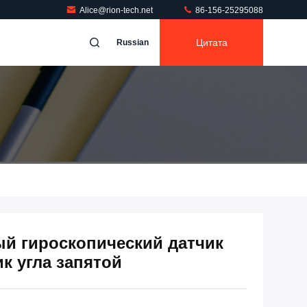
Alice@rion-tech.net
86-156-25295088
Цитата
Russian
ый гироскопический датчик
к угла запятой