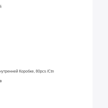
й
нутренней Коробке, 80pcs /ctn
в