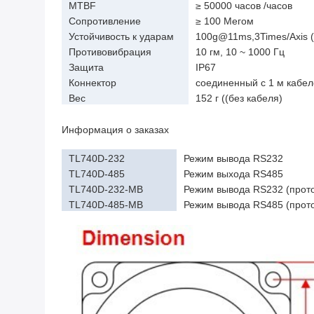
MTBF
≥ 50000 часов /часов
Сопротивление
≥ 100 Мегом
изоляции
Устойчивость к ударам
100g@11ms,3Times/Axis (
Противовибрация
10 гм, 10 ~ 1000 Гц
Защита
IP67
Коннектор
соединенный с 1 м кабе
Вес
152 г ((без кабеля)
Информация о заказах
TL740D-232
Режим вывода RS232
TL740D-485
Режим выхода RS485
TL740D-232-MB
Режим вывода RS232 (про
TL740D-485-MB
Режим вывода RS485 (про