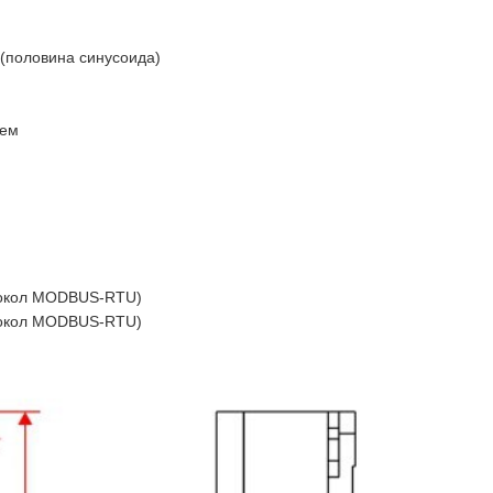
(половина синусоида)
лем
токол MODBUS-RTU)
токол MODBUS-RTU)