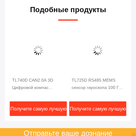
Подобные продукты
TL725D RS485 MEMS
RION Одноосевая
Ма
сенсор гироскопа 100 Гц
инерциальная
ак
сенсор гироскопа для
измерительная установка
да
п
автоматического
Mems 0,01 градусный
T
шую
Получите самую лучшую
Получите самую лучшую
По
вождения
датчик скорости
цену
цену
Отправьте ваше дознание