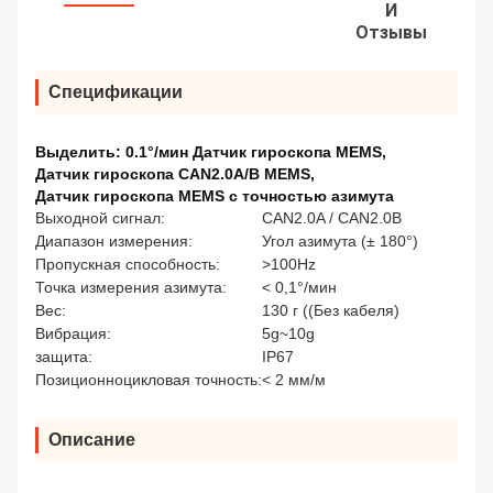
И
Отзывы
Спецификации
Выделить:
0.1°/мин Датчик гироскопа MEMS
,
Датчик гироскопа CAN2.0A/B MEMS
,
Датчик гироскопа MEMS с точностью азимута
Выходной сигнал:
CAN2.0A / CAN2.0B
Диапазон измерения:
Угол азимута (± 180°)
Пропускная способность:
>100Hz
Точка измерения азимута:
< 0,1°/мин
Вес:
130 г ((Без кабеля)
Вибрация:
5g~10g
защита:
IP67
Позиционноцикловая точность:
< 2 мм/м
Описание