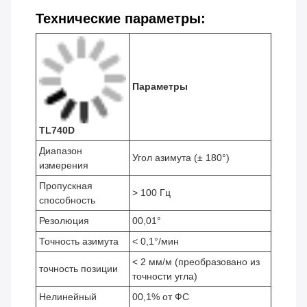
Технические параметры:
Параметры
TL740D
Диапазон
Угол азимута (± 180°)
измерения
Пропускная
> 100 Гц
способность
Резолюция
00,01°
Точность азимута
< 0,1°/мин
< 2 мм/м (преобразовано из
точность позиции
точности угла)
Нелинейный
00,1% от ФС