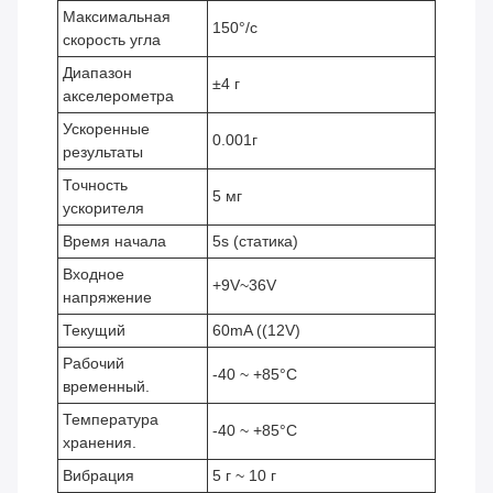
Максимальная
150°/с
скорость угла
Диапазон
±4 г
акселерометра
Ускоренные
0.001г
результаты
Точность
5 мг
ускорителя
Время начала
5s (статика)
Входное
+9V~36V
напряжение
Текущий
60mA ((12V)
Рабочий
-40 ~ +85°C
временный.
Температура
-40 ~ +85°C
хранения.
Вибрация
5 г ~ 10 г