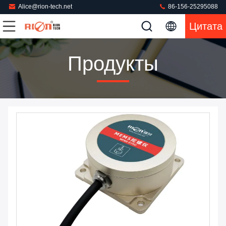
Alice@rion-tech.net
86-156-25295088
Цитата
Продукты