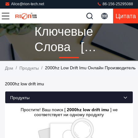
Alice@rion-tech.net
86-156-25295088
Цитата
Ключевые
Слова [
2000hz Low
/
/
2000hz Low Drift Imu Онлайн Производитель
Дом
Продукты
Drift Imu ]
2000hz low drift imu
Спичка 0
Продукты
Продукты
Простите! Ваш поиск [
2000hz low drift imu
] не
соответствует ни одному продукту