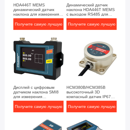
HDA446T MEMS
Динамический датчик
динамический датчик
наклона HDA446T MEMS
наклона для измерения
с выходом RS485 для
движения экскаваторов и
измерения отношения в
строительных машин
реальном времени
Получите самую лучшую
Получите самую лучшую
цену
цену
Дисплей с цифровым
HCM380B/HCM385B
датчиком наклона SMI8
высокоточный 3D
для измерения
компасный датчик IP67
промышленного наклона
для морской навигации
Получите самую лучшую
Получите самую лучшую
цену
цену