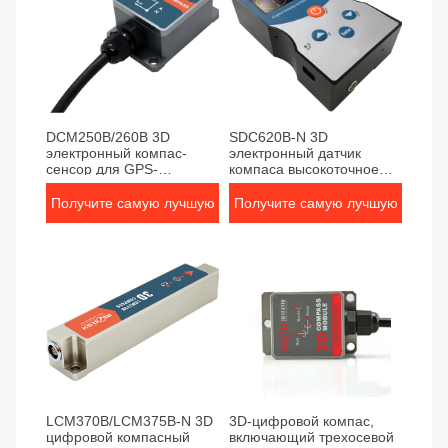
DCM250B/260B 3D
SDC620B-N 3D
электронный компас-
электронный датчик
сенсор для GPS-
компаса высокоточное
навигации, географии и
измерение направления
робототехники
с компенсацией наклона
Получите самую лучшую
Получите самую лучшую
цену
цену
LCM370B/LCM375B-N 3D
3D-цифровой компас,
цифровой компасный
включающий трехосевой