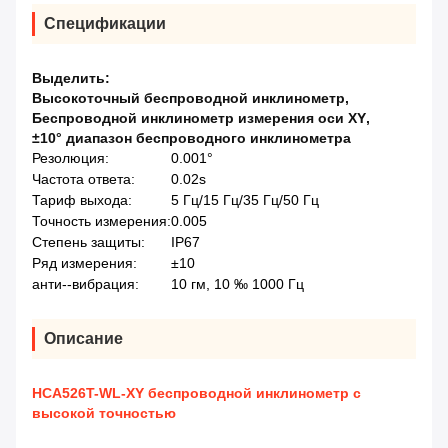
Спецификации
Выделить:
Высокоточный беспроводной инклинометр
,
Беспроводной инклинометр измерения оси XY
,
±10° диапазон беспроводного инклинометра
Резолюция:
0.001°
Частота ответа:
0.02s
Тариф выхода:
5 Гц/15 Гц/35 Гц/50 Гц
Точность измерения:
0.005
Степень защиты:
IP67
Ряд измерения:
±10
анти--вибрация:
10 гм, 10 ‰ 1000 Гц
Описание
HCA526T-WL-XY беспроводной инклинометр с
высокой точностью