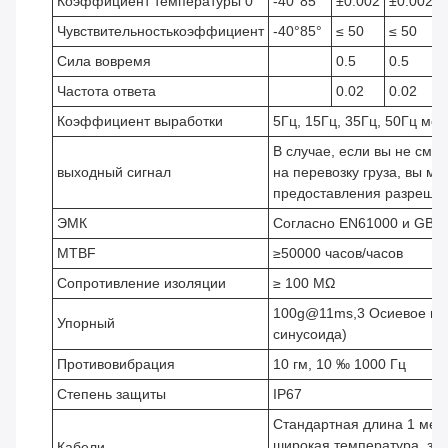
Коэффициент температуры 0
-40°85°
±0.002
±0.002
Чувствительность
коэффициент
-40°85°
≤ 50
≤ 50
Сила вовремя
0.5
0.5
Частота ответа
0.02
0.02
Коэффициент выработки
5Гц, 15Гц, 35Гц, 50Гц мо
В случае, если вы не смо
выходный сигнал
на перевозку груза, вы мо
предоставления разрешен
ЭМК
Согласно EN61000 и GBT
MTBF
≥50000 часов/часов
Сопротивление изоляции
≥ 100 МΩ
100g@11ms,3 Осиевое на
Упорный
синусоида)
Противовибрация
10 гм, 10 ‰ 1000 Гц
Степень защиты
IP67
Стандартная длина 1 метр
широкая температура, за
Кабели