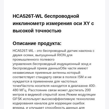
HCA526T-WL беспроводной
инклинометр измерения оси XY с
высокой точностью
Описание продукта:
HCA526T-WL - это беспроводный датчик наклона с
двумя осями, выпущенный RION для
промышленного полевого
управления.беспроводный индукционный зонд и
беспроводный прием данныхОбе части имеют
независимые приемные антенны.который
соответствует стандарту связи в полосе ISM и не
нуждается в применении для частотных
точекЧастота носителя находится в диапазоне 400-
480 МГц. Расстояние связи может достигать 200
метров в видимой открытой зоне.Режим модуляции
GFSK использует высокоэффективную технологию
кодирования каналов для коррекции ошибок
вперед, и улучшает способность данных для