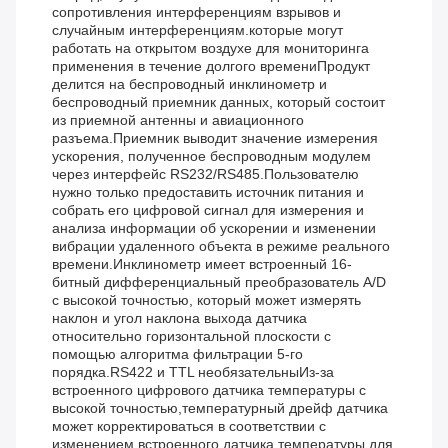
сопротивления интерференциям взрывов и
случайным интерференциям.которые могут
работать на открытом воздухе для мониторинга
применения в течение долгого времениПродукт
делится на беспроводный инклинометр и
беспроводный приемник данных, который состоит
из приемной антенны и авиационного
разъема.Приемник выводит значение измерения
ускорения, полученное беспроводным модулем
через интерфейс RS232/RS485.Пользователю
нужно только предоставить источник питания и
собрать его цифровой сигнал для измерения и
анализа информации об ускорении и изменении
вибрации удаленного объекта в режиме реального
времени.Инклинометр имеет встроенный 16-
битный дифференциальный преобразователь A/D
с высокой точностью, который может измерять
наклон и угол наклона выхода датчика
относительно горизонтальной плоскости с
помощью алгоритма фильтрации 5-го
порядка.RS422 и TTL необязательныИз-за
встроенного цифрового датчика температуры с
высокой точностью,температурный дрейф датчика
может корректироваться в соответствии с
изменением встроенного датчика температуры для