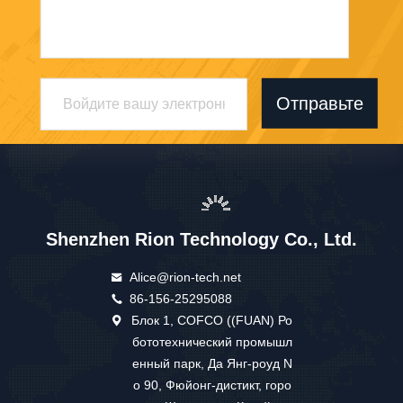
Отправьте
Shenzhen Rion Technology Co., Ltd.
Alice@rion-tech.net
86-156-25295088
Блок 1, COFCO ((FUAN) Ро
бототехнический промышл
енный парк, Да Янг-роуд N
o 90, Фюйонг-дистикт, горо