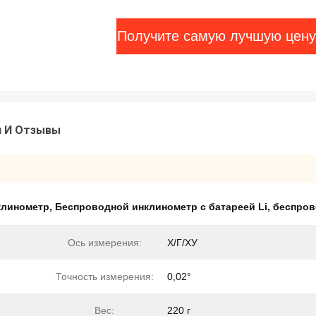
Получите самую лучшую цену
и И Отзывы
клинометр
,
Беспроводной инклинометр с батареей Li
,
беспров
Ось измерения:
Х/Г/ХУ
Точность измерения:
0,02°
Вес:
220 г