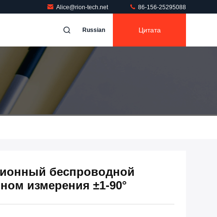
Alice@rion-tech.net
86-156-25295088
Цитата
Russian
ионный беспроводной
ном измерения ±1-90°