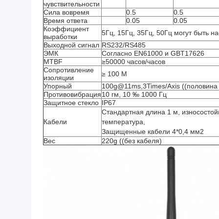
чувствительности
Сила вовремя
0.5
0.5
Время ответа
0.05
0.05
Коэффициент
5Гц, 15Гц, 35Гц, 50Гц могут быть н
выработки
Выходной сигнал
RS232/RS485
ЭМК
Согласно EN61000 и GBT17626
MTBF
≥50000 часов/часов
Сопротивление
≥ 100 М
изоляции
Упорный
100g@11ms,3Times/Axis ((половина 
Противовибрация
10 гм, 10 ‰ 1000 Гц
Защитное стекло
IP67
Стандартная длина 1 м, износостой
Кабели
температура,
Защищенные кабели 4*0,4 мм2
Вес
220g ((без кабеля)