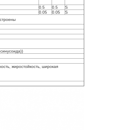
0.5
0.5
S
0.05
0.05
S
астроены
синусоида))
кость, жиростойкость, широкая