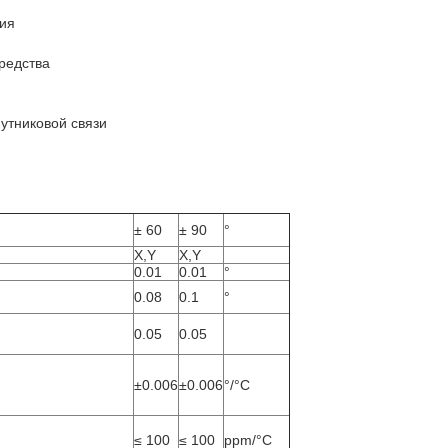
ия
редства
утниковой связи
± 60
± 90
°
X,Y
X,Y
0.01
0.01
°
0.08
0.1
°
0.05
0.05
±0.006
±0.006
°/°C
≤ 100
≤ 100
ppm/°C