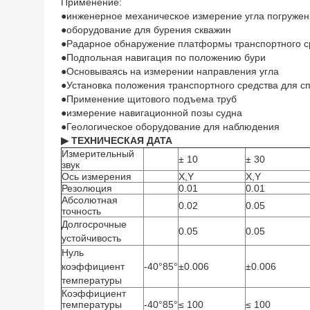
Применение:
●инженерное механическое измерение угла погружен
●оборудование для бурения скважин
●Радарное обнаружение платформы транспортного с
●Подпольная навигация по положению бури
●Основываясь на измерении направления угла
●Установка положения транспортного средства для сп
●Применение щитового подъема труб
●измерение навигационной позы судна
●Геологическое оборудование для наблюдения
▶ ТЕХНИЧЕСКАЯ ДАТА
Измерительный
± 10
± 30
звук
Ось измерения
X,Y
X,Y
Резолюция
0.01
0.01
Абсолютная
0.02
0.05
точность
Долгосрочные
0.05
0.05
устойчивость
Нуль
коэффициент
-40°85°
±0.006
±0.006
температуры
Коэффициент
температуры
-40°85°
≤ 100
≤ 100