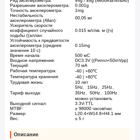
Ряд акселерометра:
±4g / ±8g (необязательно)
Разрешение акселерометра:
0.001g
Точность акселерометра:
1mg
Нестабильность
00,05 мг
акселерометра (Allan):
Ускоритель скорости
коэффициент случайного
0.015 м/с/кв. м ((ч)
ходьбы ((аллан:
Устойчивость к предвзятости
акселерометра (среднее
0.15mg
значение 10 с):
Время начала:
500 мС
Входное напряжение:
DC3.3V ((Риппл<50mVpp)
Текущий:
70 мА
Рабочая температура:
-40 | +80℃
Температура хранения:
-40 | +80℃
Трудовая жизнь:
10 лет
5Hz、15Hz、25Hz、
Тариф выхода:
35Hz、50Hz、100Hz
можно установить
Выходной сигнал:
3.3V-TTL
MTBF:
≥ 98000 часов/час
Размер:
L20.4×W14.8×H4.1 мм
Вес:
≤ 5 г
Описание