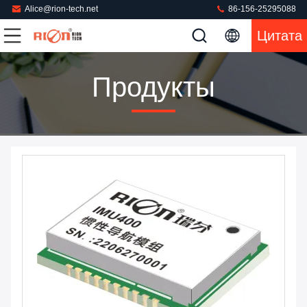
Alice@rion-tech.net
86-156-25295088
Цитата
Продукты