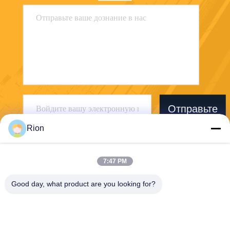
Отправьте
Rion
7:47 PM
Good day, what product are you looking for?
Shenzhen Rion Technology Co., Ltd.
Alice@rion-tech.net
86-156-25295088