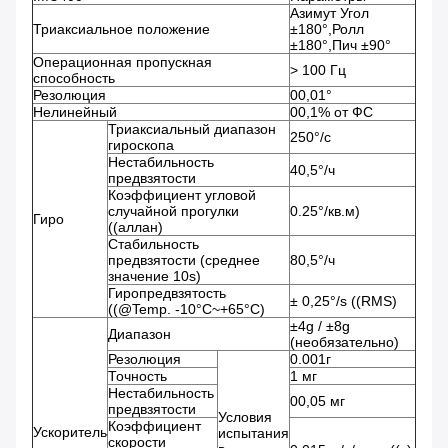
Азимут Угол
Триаксиальное положение
±180°,Ролл
±180°,Пич ±90°
Операционная пропускная
> 100 Гц
способность
Резолюция
00,01°
Нелинейный
00,1% от ФС
Триаксиальный диапазон
250°/с
гироскопа
Нестабильность
40,5°/ч
предвзятости
Коэффициент угловой
случайной прогулки
0.25°/кв.м)
Гиро
((аллан)
Стабильность
предвзятости (среднее
80,5°/ч
значение 10s)
Гиропредвзятость
± 0,25°/s ((RMS)
((@Temp. -10°C~+65°C)
±4g / ±8g
Диапазон
(необязательно)
Резолюция
0.001г
Точность
1 мг
Нестабильность
00,05 мг
предвзятости
Условия
Коэффициент
Ускоритель
испытания
скорости