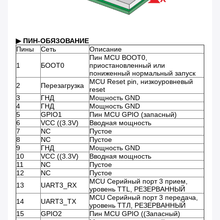
▶ ПИН-ОБЯЗОВАНИЕ
Пины
Сеть
Описание
Пин MCU BOOT0,
1
БООТ0
приостановленный или
пониженный нормальный запуск
MCU Reset pin, низкоуровневый
2
Перезагрузка
reset
3
ГНД
Мощность GND
4
ГНД
Мощность GND
5
GPIO1
Пин MCU GPIO (запасный)
6
VCC ((3.3V)
Вводная мощность
7
NC
Пустое
8
NC
Пустое
9
ГНД
Мощность GND
10
VCC ((3.3V)
Вводная мощность
11
NC
Пустое
12
NC
Пустое
MCU Серийный порт 3 прием,
13
UART3_RX
уровень TTL, РЕЗЕРВАННЫЙ
MCU Серийный порт 3 передача,
14
UART3_TX
уровень ТТЛ, РЕЗЕРВАННЫЙ
15
GPIO2
Пин MCU GPIO ((Запасный)