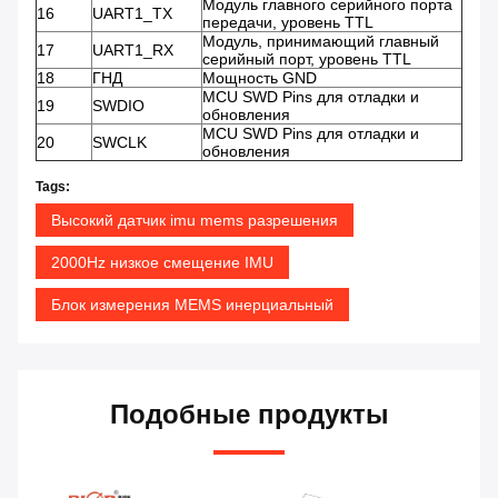
Модуль главного серийного порта
16
UART1_TX
передачи, уровень TTL
Модуль, принимающий главный
17
UART1_RX
серийный порт, уровень TTL
18
ГНД
Мощность GND
MCU SWD Pins для отладки и
19
SWDIO
обновления
MCU SWD Pins для отладки и
20
SWCLK
обновления
Tags:
Высокий датчик imu mems разрешения
2000Hz низкое смещение IMU
Блок измерения MEMS инерциальный
Подобные продукты