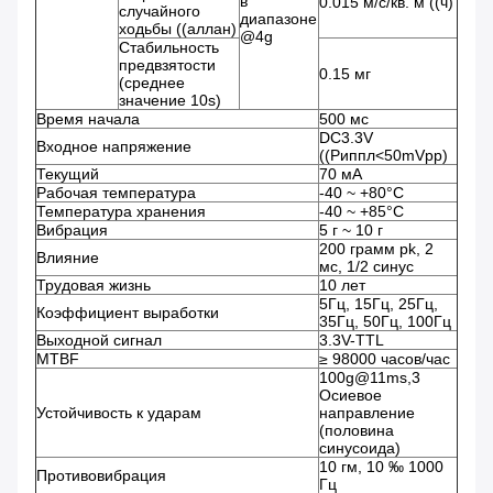
в
0.015 м/с/кв. м ((ч)
случайного
диапазоне
ходьбы ((аллан)
@4g
Стабильность
предвзятости
0.15 мг
(среднее
значение 10s)
Время начала
500 мс
DC3.3V
Входное напряжение
((Риппл<50mVpp)
Текущий
70 мА
Рабочая температура
-40 ~ +80°C
Температура хранения
-40 ~ +85°C
Вибрация
5 г ~ 10 г
200 грамм pk, 2
Влияние
мс, 1/2 синус
Трудовая жизнь
10 лет
5Гц, 15Гц, 25Гц,
Коэффициент выработки
35Гц, 50Гц, 100Гц
Выходной сигнал
3.3V-TTL
MTBF
≥ 98000 часов/час
100g@11ms,3
Осиевое
Устойчивость к ударам
направление
(половина
синусоида)
10 гм, 10 ‰ 1000
Противовибрация
Гц