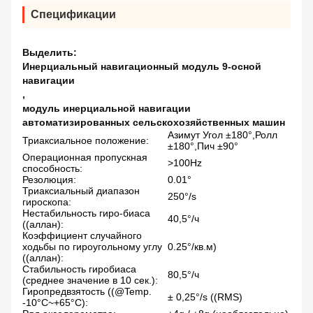
Спецификации
Выделить:
Инерциальный навигационный модуль 9-осной
навигации
,
модуль инерциальной навигации
автоматизированных сельскохозяйственных машин
Азимут Угол ±180°,Ролл
Триаксиальное положение:
±180°,Пич ±90°
Операционная пропускная
>100Hz
способность:
Резолюция:
0.01°
Триаксиальный диапазон
250°/s
гироскопа:
Нестабильность гиро-биаса
40,5°/ч
((аллан):
Коэффициент случайного
ходьбы по гироугольному углу
0.25°/кв.м)
((аллан):
Стабильность гиробиаса
80,5°/ч
(среднее значение в 10 сек.):
Гиропредвзятость ((@Temp.
± 0,25°/s ((RMS)
-10°C~+65°C):