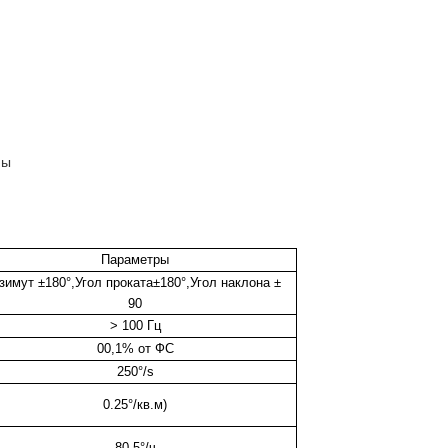
ны
Параметры
зимут ±180°
,
Угол проката±180°
,
Угол наклона ±
90
> 100 Гц
00,1% от ФС
250
°/s
0.25°/кв.м)
80,5°/ч