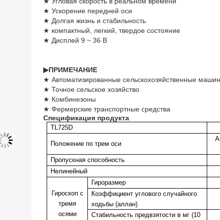
★ Угловая скорость в реальном времени
★ Ускорение передней оси
★ Долгая жизнь и стабильность
★ компактный, легкий, твердое состояние
★ Дисплей 9 ~ 36 В
▶ПРИМЕЧАНИЕ
★ Автоматизированные сельскохозяйственные маши
★ Точное сельское хозяйство
★ Комбинезоны
★ Фермерские транспортные средства
Спецификация продукта
TL725D
А
Положение по трем оси
Пропускная способность
Нелинейный
Гироразмер
Гироскоп с
Коэффициент углового случайного
тремя
ходьбы (аллан)
осями
Стабильность предвзятости в мг (10