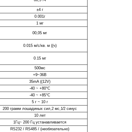
±4 г
0.001г
1 мг
00,05 мг
0.015 м/с/кв. м ((ч)
0.15 мг
500
мс
+9~36В
35mA ((12V)
-40 ~ +80°C
-40 ~ +85°C
5 г ~ 10 г
200 грамм лошадиных сил
,
2 мс
,
1⁄2 синус
10 лет
1
Гц
~ 2
00 Гц устанавливается
RS232 / RS485 / (необязательно)