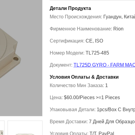
Детали Продукта
Место Происхождения:
Гуандун, Кита
Фирменное Наименование:
Rion
Сертификация:
CE, ISO
Номер Модели:
TL725-485
Документ:
TL725D GYRO - FARM MAC
Условия Оплаты & Доставки
Количество Мин Заказа:
1
Цена:
$60.00/Pieces >=1 Pieces
Упаковывая Детали:
1pcs/box С Внут
Время Доставки:
7 Дней Для Образцо
Условия Оплаты:
T/T, PayPal