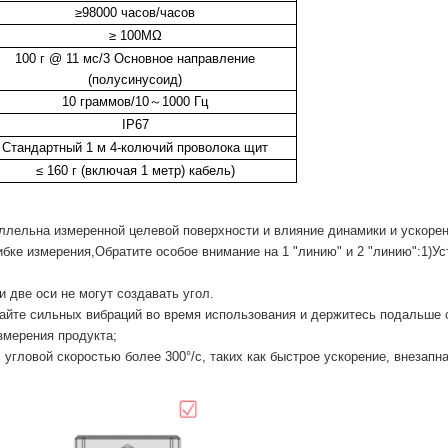
≥
98
000 часов/часов
≥ 100
MΩ
100 г @ 11 мс
/
3 Основное направление
(полусинусоид)
10 граммов
/
10
～
1000 Гц
IP67
Стандартный 1 м 4-колючий проволока щит
≤ 160 г (включая 1 метр)
кабель)
ллельна измеренной целевой поверхности и влияние динамики и ускорен
ибке измерения
,
Обратите особое внимание на 1 "линию" и 2 "линию":
1
)
Ус
 две оси не могут создавать угол.
гайте сильных вибраций во время использования и держитесь подальше о
змерения продукта;
угловой скоростью более 300°/с, таких как быстрое ускорение, внезапна