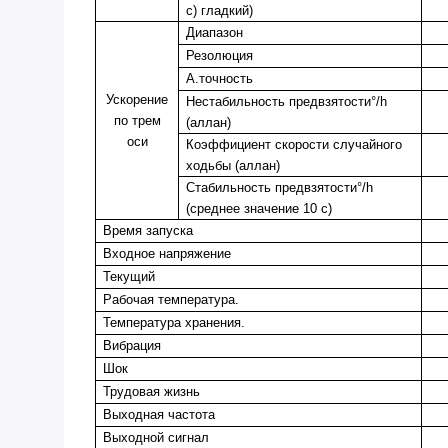
с)
гладкий)
Диапазон
Резолюция
А.
точность
Ускорение
Нестабильность предвзятости°/h
по трем
(аллан)
оси
Коэффициент скорости случайного
ходьбы (аллан)
Стабильность предвзятости°/h
(среднее значение 10 с)
Время запуска
Входное напряжение
Текущий
Рабочая температура
.
Температура хранения
.
Вибрация
Шок
Трудовая жизнь
Выходная частота
Выходной сигнал