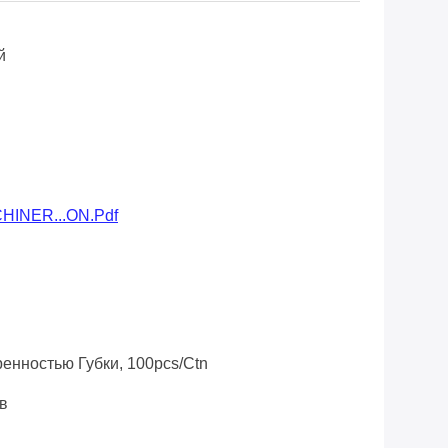
й
HINER...ON.pdf
ренностью Губки, 100pcs/ctn
в