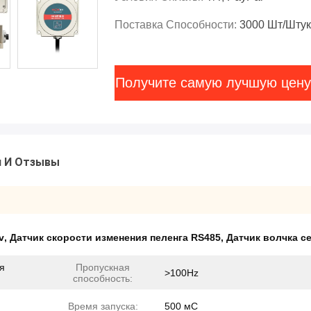
Поставка Способности:
3000 Шт/штук
Получите самую лучшую цену
и И Отзывы
v
,
Датчик скорости изменения пеленга RS485
,
Датчик волчка с
я
Пропускная
>100Hz
способность:
Время запуска:
500 мС