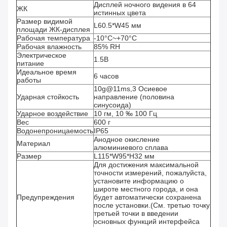
Дисплей ночного видения в 64
ЖК
истинных цвета
Размер видимой
L60.5*W45 мм
площади ЖК-дисплея
Рабочая температура
-10°C~+70°C
Рабочая влажность
85% RH
Электрическое
1.5В
питание
Идеальное время
6 часов
работы
10g@11ms,3 Осиевое
Ударная стойкость
направление (половина
синусоида)
Ударное воздействие
10 гм, 10 ‰ 100 Гц
Вес
600 г
Водонепроницаемость
IP65
Анодное окисление
Материал
алюминиевого сплава
Размер
L115*W95*H32 мм
Для достижения максимальной
точности измерений, пожалуйста,
установите информацию о
широте местного города, и она
Предупреждения
будет автоматически сохранена
после установки.(См. третью точку
третьей точки в введении
основных функций интерфейса