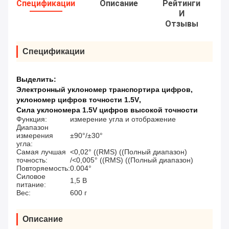
Спецификации
Описание
Рейтинги
И
Отзывы
Спецификации
Выделить:
Электронный уклономер транспортира цифров
,
уклономер цифров точности 1.5V
,
Сила уклономера 1.5V цифров высокой точности
Функция:
измерение угла и отображение
Диапазон
измерения
±90°/±30°
угла:
Самая лучшая
<0,02° ((RMS) ((Полный диапазон)
точность:
/<0,005° ((RMS) ((Полный диапазон)
Повторяемость:
0.004°
Силовое
1,5 В
питание:
Вес:
600 г
Описание