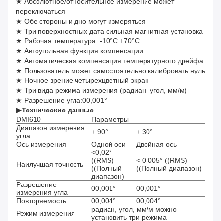
★ Абсолютное/относительное измерение может
переключаться
★ Обе стороны и дно могут измеряться
★ Три поверхностных дата сильная магнитная установка
★ Рабочая температура: -10°С +70°С
★ Автоугольная функция компенсации
★ Автоматическая компенсация температурного дрейфа
★ Пользователь может самостоятельно калибровать нуль
★ Ночное зрение четырехцветный экран
★ Три вида режима измерения (радиан, угол, мм/м)
★ Разрешение угла:00,001°
▶
Технические данные
DMI610
Параметры
Диапазон измерения
± 90°
± 30°
угла
Ось измерения
Одной оси
Двойная ось
<0,02°
((RMS)
< 0,005° ((RMS)
Наилучшая точность
((Полный
((Полный диапазон)
диапазон)
Разрешение
00,001°
00,001°
измерения угла
Повторяемость
00,004°
00,004°
радиан, угол, мм/м можно
Режим измерения
установить три режима