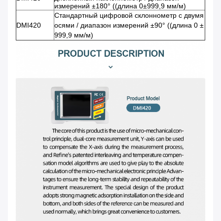
измерений ±180° ((длина 0±999,9 мм/м)
Стандартный цифровой склоннометр с двумя
DMI420
осями / диапазон измерений ±90° ((длина 0 ±
999,9 мм/м)