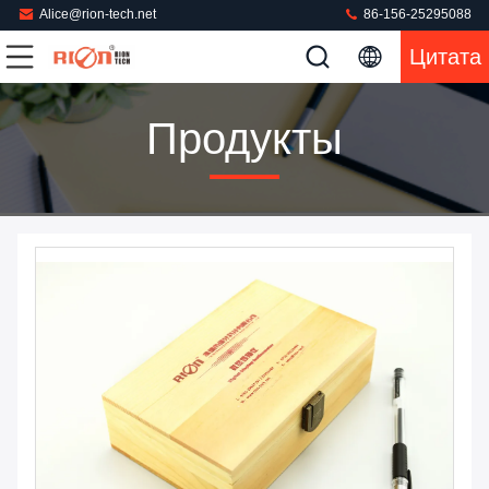
Alice@rion-tech.net
86-156-25295088
Цитата
Продукты