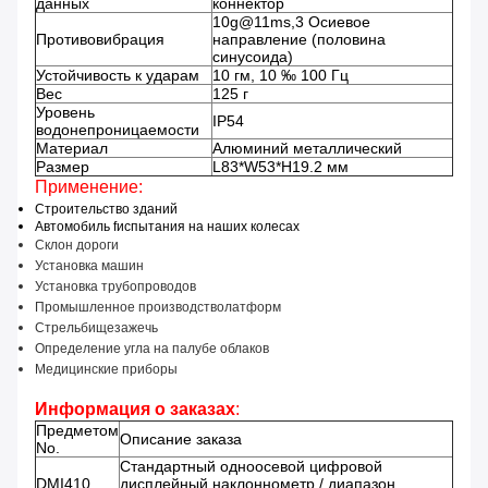
данных
коннектор
10g@11ms,3 Осиевое
Противовибрация
направление (половина
синусоида)
Устойчивость к ударам
10 гм, 10 ‰ 100 Гц
Вес
125 г
Уровень
IP54
водонепроницаемости
Материал
Алюминий металлический
Размер
L83*W53*H19.2 мм
Применение:
Строительство зданий
Автомобиль f
испытания на наших колесах
Склон дороги
Установка машин
Установка трубопроводов
Промышленное производство
латформ
Стрельбище
зажечь
Определение угла на палубе облаков
Медицинские приборы
Информация о заказах
:
Предметом
Описание заказа
No.
Стандартный одноосевой цифровой
DMI410
дисплейный наклоннометр / диапазон