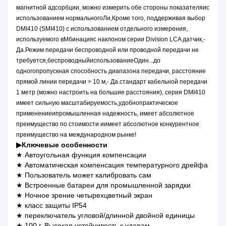
магнитной адсорбции, можно измерить обе стороны показателя
и
с
использованием нормального
Ли,
Кроме того, поддерживая выбор
DMI410 (SMI410) с использованием отдельного измерения,
используемого в
Мбинация
с наклоном серии Division LCA
датчик,
-
Да.
Режим передачи беспроводной или проводной передачи не
требуется
,
беспроводный
использование
Один...
до
одного
пропускная способность диапазона передачи, расстояние
прямой линии передачи > 10 м,
- Да.
стандарт кабельной передачи
1 метр (можно настроить на большие расстояния), серия DMI410
имеет сильную масштабируемость,
удобно
практическое
применение
и
промышленная надежность, имеет абсолютное
преимущество по стоимости
и
имеет абсолютное конкурентное
преимущество на международном рынке!
▶
Ключевые особенности
★ Автоугольная функция компенсации
★ Автоматическая компенсация температурного дрейфа
★ Пользователь может калибровать сам
★ Встроенные батареи для промышленной зарядки
★ Ночное зрение четырехцветный экран
★ класс защиты IP54
★ переключатель угловой/длинной двойной единицы
★ 100 г. Высокая устойчивость к ударам