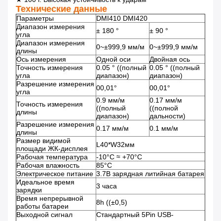
Технические данные
Параметры
DMI410 DMI420
Диапазон измерения
± 180 °
± 90 °
угла
Диапазон измерения
0~±999,9 мм/м
0~±999,9 мм/м
длины
Ось измерения
Одной оси
Двойная ось
Точность измерения
0.05 ° ((полный
0.05 ° ((полный
угла
диапазон)
диапазон)
Разрешение измерения
00,01°
00,01°
угла
0.9 мм/м
0.17 мм/м
Точность измерения
((полный
((полной
длины
диапазон)
дальности)
Разрешение измерения
0.17 мм/м
0.1 мм/м
длины
Размер видимой
L40*W32мм
площади ЖК-дисплея
Рабочая температура
-10°C ≈ +70°C
Рабочая влажность
85°С
Электрическое питание
3.7В зарядная литийная батарея
Идеальное время
3 часа
зарядки
Время непрерывной
8h ((±0,5)
работы батареи
Выходной сигнал
Стандартный 5Pin USB-