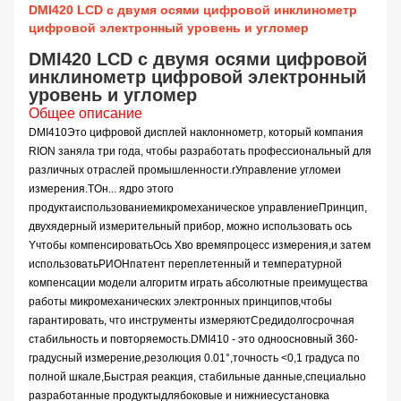
DMI420 LCD с двумя осями цифровой инклинометр
цифровой электронный уровень и угломер
DMI420 LCD с двумя осями цифровой
инклинометр цифровой электронный
уровень и угломер
Общее описание
DMI
410
Это цифровой дисплей наклоннометр, который компания
RION заняла три года, чтобы разработать профессиональный для
различных отраслей промышленности.
r
Управление углом
e
и
измерения.T
Он...
ядро этого
продукта
использование
микромеханическое управление
Принцип
,
двухядерный измерительный прибор,
можно использовать ось
Y
чтобы компенсировать
Ось X
во время
процесс измерения
,
и затем
использовать
РИОН
патент переплетенный и температурной
компенсации модели алгоритм играть абсолютные преимущества
работы микромеханических электронных принципов
,
чтобы
гарантировать, что инструменты измеряют
Среди
долгосрочная
стабильность и повторяемость.
DMI410 - это одноосновный 360-
градусный измерение,
резолюция 0.01
°
,
точность <0,1 градуса по
полной шкале
,
Быстрая реакция, стабильные данные
,
специально
разработанные продукты
для
боковые и нижние
с
установка