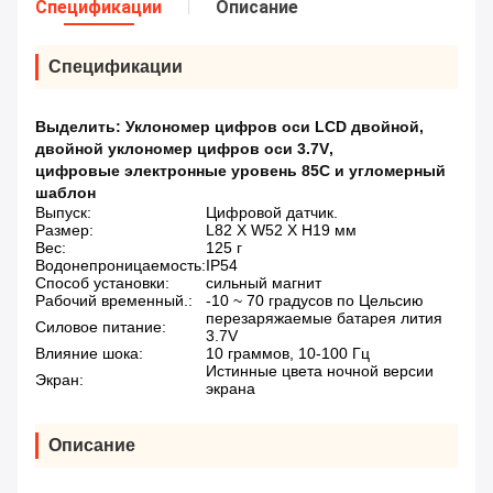
Спецификации
Описание
Спецификации
Выделить:
Уклономер цифров оси LCD двойной
,
двойной уклономер цифров оси 3.7V
,
цифровые электронные уровень 85C и угломерный
шаблон
Выпуск:
Цифровой датчик.
Размер:
L82 X W52 X H19 мм
Вес:
125 г
Водонепроницаемость:
IP54
Способ установки:
сильный магнит
Рабочий временный.:
-10 ~ 70 градусов по Цельсию
перезаряжаемые батарея лития
Силовое питание:
3.7V
Влияние шока:
10 граммов, 10-100 Гц
Истинные цвета ночной версии
Экран:
экрана
Описание