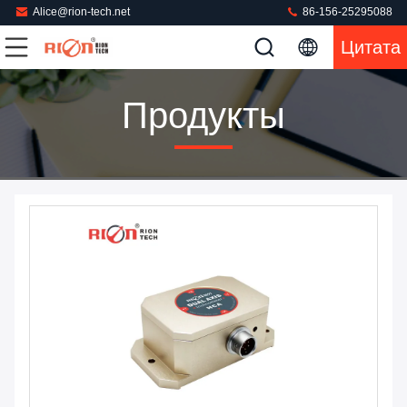
Alice@rion-tech.net
86-156-25295088
Цитата
Продукты