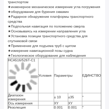
транспортом
★инженерное механическое измерение угла погружения
★оборудование для бурения скважин
★Радарное обнаружение платформы транспортного
средства
★Подпольная навигация по положению сверла
★Основываясь на измерении направления угла
★Установка позиции транспортного средства для
спутниковой связи
★Применение для подъема труб с щитом
★измерение навигационной позы судна
★Геологическое оборудование для наблюдения
HCA516/526T-C1
Условия
Параметры
ЕДИНСТВО
Диапазон
± 10
±35
°
измерения
Ось измерения
XY
XY
Резолюция
0.001
0.001
°