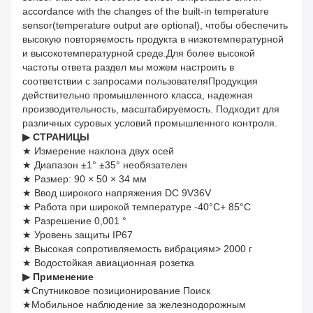
accordance with the changes of the built-in temperature
sensor(temperature output are optional), чтобы обеспечить
высокую повторяемость продукта в низкотемпературной
и высокотемпературной среде.Для более высокой
частоты ответа раздел мы можем настроить в
соответствии с запросами пользователяПродукция
действительно промышленного класса, надежная
производительность, масштабируемость. Подходит для
различных суровых условий промышленного контроля.
▶
СТРАНИЦЫ
★ Измерение наклона двух осей
★ Диапазон ±1° ±35° необязателен
★ Размер: 90 × 50 × 34 мм
★ Ввод широкого напряжения DC 9V36V
★ Работа при широкой температуре -40°C+ 85°C
★ Разрешение 0,001 °
★ Уровень защиты IP67
★ Высокая сопротивляемость вибрациям> 2000 г
★ Водостойкая авиационная розетка
▶
Применение
★Спутниковое позиционирование Поиск
★Мобильное наблюдение за железнодорожным