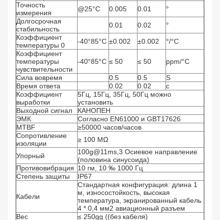
Точность
@25°C
0.005
0.01
°
измерения
Долгосрочная
0.01
0.02
°
стабильность
Коэффициент
-40°85°C
±0.002
±0.002
°/°C
температуры 0
Коэффициент
температуры
-40°85°C
≤ 50
≤ 50
ppm/°C
чувствительности
Сила вовремя
0.5
0.5
S
Время ответа
0.02
0.02
с
Коэффициент
5Гц, 15Гц, 35Гц, 50Гц можно
выработки
установить
Выходной сигнал
КАНОПЕН
ЭМК
Согласно EN61000 и GBT17626
MTBF
≥50000 часов/часов
Сопротивление
≥ 100 МΩ
изоляции
100g@11ms,3 Осиевое направление
Упорный
(половина синусоида)
Противовибрация
10 гм, 10 ‰ 1000 Гц
Степень защиты
IP67
Стандартная конфигурация: длина 1
м, износостойкость, высокая
Кабели
температура, экранированный кабель
4 * 0,4 мм2 авиационный разъем
Вес
≤ 250gg ((без кабеля)