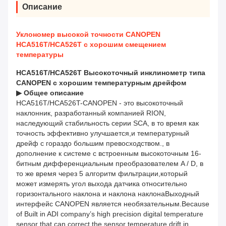
Описание
Уклономер высокой точности CANOPEN
HCA516T/HCA526T с хорошим смещением
температуры
HCA516T/HCA526T Высокоточный инклинометр типа
CANOPEN с хорошим температурным дрейфом
▶
Общее описание
HCA516T/HCA526T-CANOPEN - это высокоточный
наклонник, разработанный компанией RION,
наследующий стабильность серии SCA, в то время как
точность эффективно улучшается,и температурный
дрейф с гораздо большим превосходством., в
дополнение к системе с встроенным высокоточным 16-
битным дифференциальным преобразователем A / D, в
то же время через 5 алгоритм фильтрации,который
может измерять угол выхода датчика относительно
горизонтального наклона и наклона наклонаВыходный
интерфейс CANOPEN является необязательным.Because
of Built in ADI company’s high precision digital temperature
sensor that can correct the sensor temperature drift in