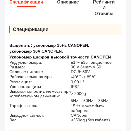
Спецификации
Описание
Рейтинги
И
Отзывы
Спецификации
Выделить:
уклономер 15Hz CANOPEN
,
уклономер 36V CANOPEN
,
Уклономер цифров высокой точности CANOPEN
Ряд уклономера:
±1°~ ±35° опционное
Размер:
90 × 34mm × 50
Силовое питание:
DC 9~36V
Рабочая температура:
-40℃~+ 85℃
Резолюция:
0,001 °
Уровень защиты:
IP67
Высокая сопротивляемость при
> 2000g
колебательном движении:
5Hz、 50Hz、 35Hz、
Тариф выхода:
15Hz может быть
набором
Выходной сигнал:
CANopen
Вес:
≤250gg (без кабеля)