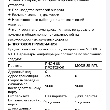
★ Записи аварий, мониторинг и прогнозирование
усталости
★ Производство ветровой энергии
★ Большие машины, двигатели
★ Низкочастотные вибрации и автоматический
мониторинг
★ мониторинг системы движения, анализ дорожного
полотна и обнаружение неисправностей на
высокоскоростных железных дорогах
▶ ПРОТОКОЛ ПРИМЕЧАНИЯ
Продукт включает протокол 68 и два протокола MODBUS
RTU. Параметры конфигурации протокола по умолчанию
следуют:
РИОН 68
Протокол
MODBUS-RTU
ПРОТОКОЛ
Адресный код
0
1
Адрес трансляции
255
0
Скорость передачи
сигналов по
9600
9600
последовательному
порту
Бит паритета
Нет паритета
Даже паритет
Бит запуска серийного
1 кусочек
1 кусочек
порта
Длина данных