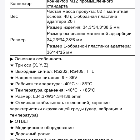
Коннектор M12 промышленного
Коннектор
стандарта
Чистая масса продукта: 82 г, магнитная
Вес
основа: 48 г, L-образная пластина
адаптера 20 г
Размер изделия: 34,3*34,3*38,5 мм
Размер основания магнитной адсорбции:
Размер
34,23*34,23*6 мм
Размер L-образной пластинки адаптера:
36*44*15 мм
▶ Основная особенность
★ Три оси (X, Y, Z)
★ Выходный сигнал: RS232; RS485; TTL
★ Напряжение питания: 9 ~ 36V
★ Рабочая температура: -40°C ~ +85°C
★ Температура хранения: -40°C ~ +85°C
★ Размер: L34.3×W34.3×H38.5mm
★ Отличная стабильность отклонений, хорошие
характеристики окружающей среды (удар, вибрация и
температура)
▶ ОТВЕТ
★ Медицинское оборудование
★ Дорожный ролик