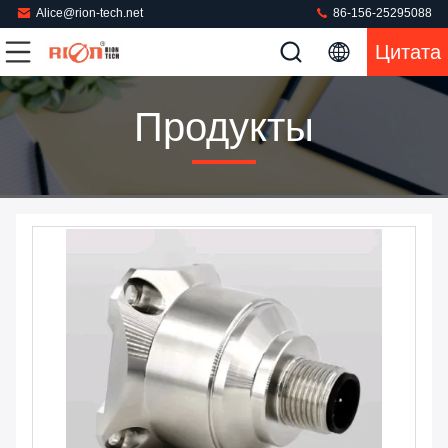
Alice@rion-tech.net
86-156-25295088
Цитата
Продукты