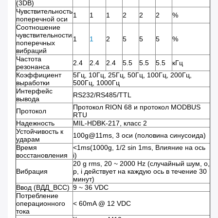
(3DB)
Чувствительность
1
1
1
2
2
2
%
поперечной оси
Соотношение
чувствительности
1
1
2
5
5
5
%
поперечных
вибраций
Частота
2.4
2.4
2.4
5.5
5.5
5.5
кГц
резонанса
Коэффициент
5Гц, 10Гц, 25Гц, 50Гц, 100Гц, 200Гц,
выработки
500Гц, 1000Гц
Интерфейс
RS232/RS485/TTL
вывода
Протокол RION 68 и протокол MODBUS
Протокол
RTU
Надежность
MIL-HDBK-217, класс 2
Устойчивость к
100g@11ms, 3 оси (половина синусоида)
ударам
Время
<1ms(1000g, 1/2 sin 1ms, Влияние на ось
восстановления
i)
20 g rms, 20 ~ 2000 Hz (случайный шум, o,
Вибрация
p, i действует на каждую ось в течение 30
минут)
Ввод (ВДД_ВСС)
9 ~ 36 VDC
Потребление
операционного
< 60mA @ 12 VDC
тока