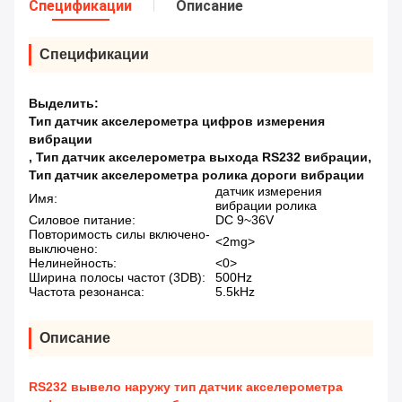
Спецификации
Описание
Спецификации
Выделить:
Тип датчик акселерометра цифров измерения
вибрации
,
Тип датчик акселерометра выхода RS232 вибрации
,
Тип датчик акселерометра ролика дороги вибрации
датчик измерения
Имя:
вибрации ролика
Силовое питание:
DC 9~36V
Повторимость силы включено-
<2mg>
выключено:
Нелинейность:
<0>
Ширина полосы частот (3DB):
500Hz
Частота резонанса:
5.5kHz
Описание
RS232 вывело наружу тип датчик акселерометра