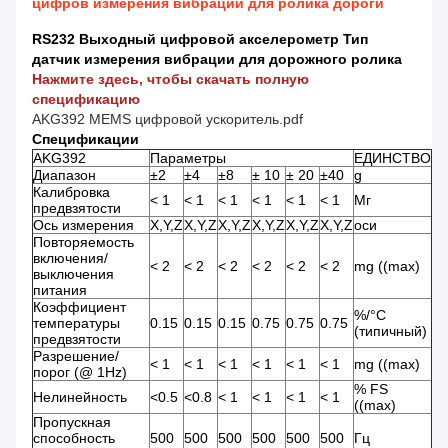
цифров измерения вибрации для ролика дороги
RS232 Выходный цифровой акселерометр Тип
датчик измерения вибрации для дорожного ролика
Нажмите здесь, чтобы скачать полную
спецификацию
AKG392 MEMS цифровой ускоритель.pdf
Спецификации
AKG392
Параметры
ЕДИНСТВО
Диапазон
±2
±4
±8
± 10
± 20
±40
g
Калибровка
< 1
< 1
< 1
< 1
< 1
< 1
Мг
предвзятости
Ось измерения
X,Y,Z
X,Y,Z
X,Y,Z
X,Y,Z
X,Y,Z
X,Y,Z
оси
Повторяемость
включения/
< 2
< 2
< 2
< 2
< 2
< 2
mg ((max)
выключения
питания
Коэффициент
%/°C
температуры
0.15
0.15
0.15
0.75
0.75
0.75
(типичный)
предвзятости
Разрешение/
< 1
< 1
< 1
< 1
< 1
< 1
mg ((max)
порог (@ 1Hz)
% FS
Нелинейность
<0.5
<0.8
< 1
< 1
< 1
< 1
((max)
Пропускная
способность
500
500
500
500
500
500
Гц